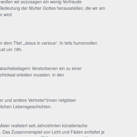
, wollen wir sozusagen ein wenig Vorfreude
 Bedeutung der Mutter Gottes herausstellen, die wir am
n wird.
em Titel „Jesus in various“. In teils humorvollen
gust um 18h.
Abschiebelagern Verstorbenen ein zu einer
chicksal erleiden mussten, in den
 und andere Vertreter*innen religiöser
nlichen Lebensgeschichten.
ier realisiert seit Jahrzehnten künstlerische
. Das Zusammenspiel von Licht und Fäden entfaltet je