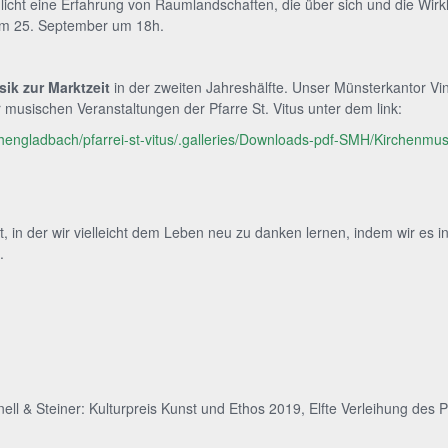
licht eine Erfahrung von Raumlandschaften, die über sich und die Wirkl
t am 25. September um 18h.
ik zur Marktzeit
in der zweiten Jahreshälfte. Unser Münsterkantor 
musischen Veranstaltungen der Pfarre St. Vitus unter dem link:
chengladbach/pfarrei-st-vitus/.galleries/Downloads-pdf-SMH/Kirchenmusi
it, in der wir vielleicht dem Leben neu zu danken lernen, indem wir es
.
ell & Steiner: Kulturpreis Kunst und Ethos 2019, Elfte Verleihung des 