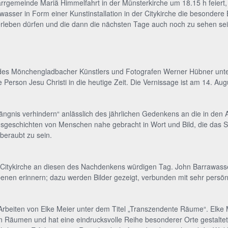
farrgemeinde Mariä Himmelfahrt in der Münsterkirche um 18.15 h feiert
wasser in Form einer Kunstinstallation in der Citykirche die besondere
rleben dürfen und die dann die nächsten Tage auch noch zu sehen sei
des Mönchengladbacher Künstlers und Fotografen Werner Hübner unter d
 Person Jesu Christi in die heutige Zeit. Die Vernissage ist am 14. Au
ngnis verhindern“ anlässlich des jährlichen Gedenkens an die in den 
nsgeschichten von Menschen nahe gebracht in Wort und Bild, die das S
beraubt zu sein.
 Citykirche an diesen des Nachdenkens würdigen Tag. John Barrawasser
enen erinnern; dazu werden Bilder gezeigt, verbunden mit sehr persö
Arbeiten von Elke Meier unter dem Titel „Transzendente Räume“. Elke Ma
 Räumen und hat eine eindrucksvolle Reihe besonderer Orte gestaltet