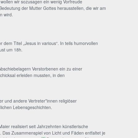
, wollen wir sozusagen ein wenig Vorfreude
 Bedeutung der Mutter Gottes herausstellen, die wir am
n wird.
em Titel „Jesus in various“. In teils humorvollen
gust um 18h.
Abschiebelagern Verstorbenen ein zu einer
chicksal erleiden mussten, in den
 und andere Vertreter*innen religiöser
nlichen Lebensgeschichten.
ier realisiert seit Jahrzehnten künstlerische
. Das Zusammenspiel von Licht und Fäden entfaltet je