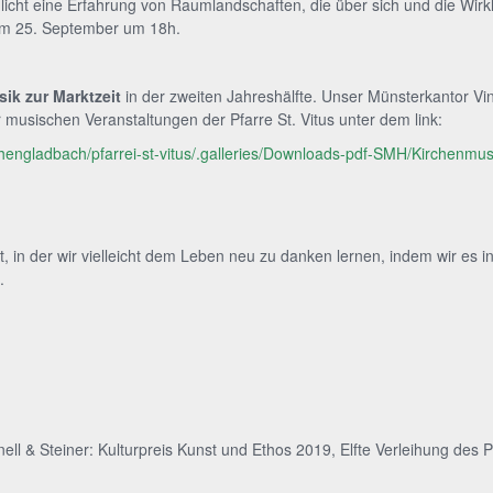
licht eine Erfahrung von Raumlandschaften, die über sich und die Wirkl
t am 25. September um 18h.
ik zur Marktzeit
in der zweiten Jahreshälfte. Unser Münsterkantor 
musischen Veranstaltungen der Pfarre St. Vitus unter dem link:
chengladbach/pfarrei-st-vitus/.galleries/Downloads-pdf-SMH/Kirchenmusi
it, in der wir vielleicht dem Leben neu zu danken lernen, indem wir es
.
ell & Steiner: Kulturpreis Kunst und Ethos 2019, Elfte Verleihung des 