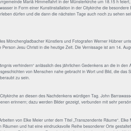
farrgemeinde Mariä Himmelfahrt in der Münsterkirche um 18.15 h feiert
wasser in Form einer Kunstinstallation in der Citykirche die besondere
rleben dürfen und die dann die nächsten Tage auch noch zu sehen sei
des Mönchengladbacher Künstlers und Fotografen Werner Hübner unter d
 Person Jesu Christi in die heutige Zeit. Die Vernissage ist am 14. Au
ngnis verhindern“ anlässlich des jährlichen Gedenkens an die in den 
nsgeschichten von Menschen nahe gebracht in Wort und Bild, die das S
beraubt zu sein.
 Citykirche an diesen des Nachdenkens würdigen Tag. John Barrawasser
enen erinnern; dazu werden Bilder gezeigt, verbunden mit sehr persö
Arbeiten von Elke Meier unter dem Titel „Transzendente Räume“. Elke Ma
 Räumen und hat eine eindrucksvolle Reihe besonderer Orte gestaltet