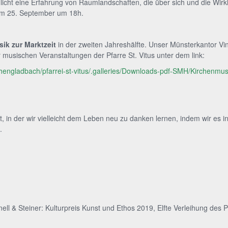
licht eine Erfahrung von Raumlandschaften, die über sich und die Wirkl
t am 25. September um 18h.
ik zur Marktzeit
in der zweiten Jahreshälfte. Unser Münsterkantor 
musischen Veranstaltungen der Pfarre St. Vitus unter dem link:
chengladbach/pfarrei-st-vitus/.galleries/Downloads-pdf-SMH/Kirchenmusi
it, in der wir vielleicht dem Leben neu zu danken lernen, indem wir es
.
ell & Steiner: Kulturpreis Kunst und Ethos 2019, Elfte Verleihung des 