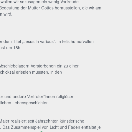
, wollen wir sozusagen ein wenig Vorfreude
 Bedeutung der Mutter Gottes herausstellen, die wir am
n wird.
em Titel „Jesus in various“. In teils humorvollen
gust um 18h.
Abschiebelagern Verstorbenen ein zu einer
chicksal erleiden mussten, in den
 und andere Vertreter*innen religiöser
nlichen Lebensgeschichten.
ier realisiert seit Jahrzehnten künstlerische
. Das Zusammenspiel von Licht und Fäden entfaltet je