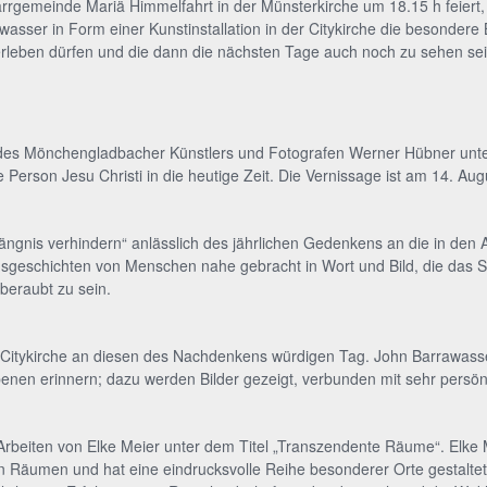
farrgemeinde Mariä Himmelfahrt in der Münsterkirche um 18.15 h feiert
wasser in Form einer Kunstinstallation in der Citykirche die besondere
rleben dürfen und die dann die nächsten Tage auch noch zu sehen sei
des Mönchengladbacher Künstlers und Fotografen Werner Hübner unter d
 Person Jesu Christi in die heutige Zeit. Die Vernissage ist am 14. Au
ngnis verhindern“ anlässlich des jährlichen Gedenkens an die in den 
nsgeschichten von Menschen nahe gebracht in Wort und Bild, die das S
beraubt zu sein.
 Citykirche an diesen des Nachdenkens würdigen Tag. John Barrawasser
enen erinnern; dazu werden Bilder gezeigt, verbunden mit sehr persö
Arbeiten von Elke Meier unter dem Titel „Transzendente Räume“. Elke Ma
 Räumen und hat eine eindrucksvolle Reihe besonderer Orte gestaltet