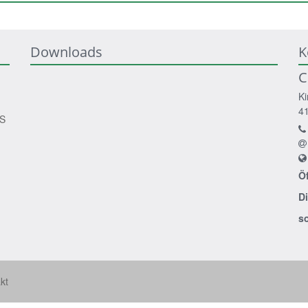
Downloads
K
C
Ki
4
HS
Ö
D
s
kt