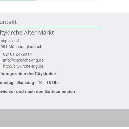
ontakt
itykirche Alter Markt
rchplatz 14
1061
Mönchengladbach
02161 2472414
info@citykirche-mg.de
http://citykirche-mg.de
ffnungszeiten der
Citykirche:
ienstag - Samstag: 10 - 18 Uhr
owie vor und nach den Gottesdiensten