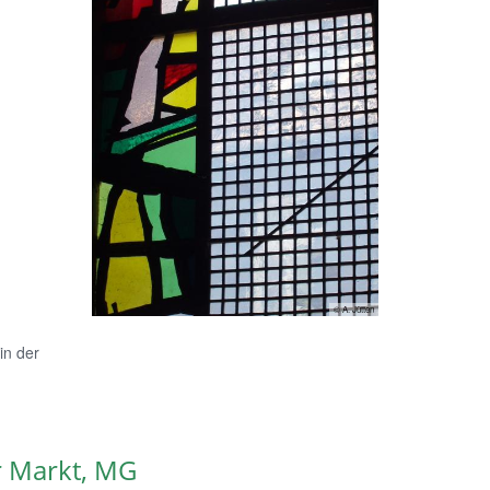
© A. Jütten
in der
er Markt, MG