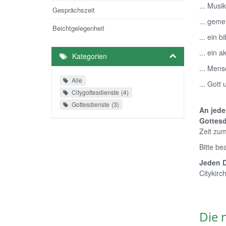
... Musi
Gesprächszeit
... gem
Beichtgelegenheit
... ein 
... ein 
Kategorien
... Mens
Alle
... Gott
Citygottesdienste
4
Gottesdienste
3
An jede
Gottesd
Zeit zum
Bitte be
Jeden D
Citykirc
Die 