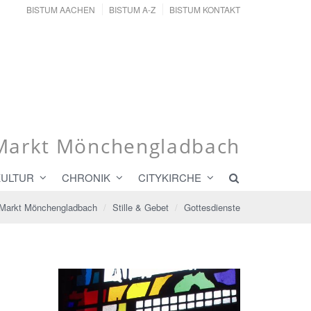
BISTUM AACHEN
BISTUM A-Z
BISTUM KONTAKT
r Markt Mönchengladbach
KULTUR
CHRONIK
CITYKIRCHE
r Markt Mönchengladbach
Stille & Gebet
Gottesdienste