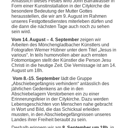
Anlässlich dieses Festes wird John Barrawasser in
Form einer Kunstinstallation in der Citykirche die
besondere Bedeutung der Mutter Gottes
herausstellen, die wir am 9. August im Rahmen
unseres Festgottesdienstes miterleben dürfen und
die dann die nächsten Tage auch noch zu sehen
sein wird.
Vom 14. August – 4. September
zeigen wir
Arbeiten des Mönchengladbacher Künstlers und
Fotografen Werner Hübner unter dem Titel „Jesus in
various“. In teils humorvollen aber auch ernsten
Fotomontagen stellt der Künstler die Person Jesu
Christi in die heutige Zeit. Die Vernissage ist am 14.
August um 18h.
Vom 8.-15. September
lädt die Gruppe
„Abschiebegefängnis verhindern“ anlässlich des
jährlichen Gedenkens an die in den
Abschiebelagern Verstorbenen ein zu einer
Erinnerungsfeier in der Citykirche. Dazu werden
Lebensgeschichten von Menschen nahe gebracht
in Wort und Bild, die das Schicksal erleiden
mussten, in den Abschiebegefängnissen unseres
Landes ihrer Freiheit beraubt zu sein.
Deshalb erinnern wir am
8. September um 18h
in