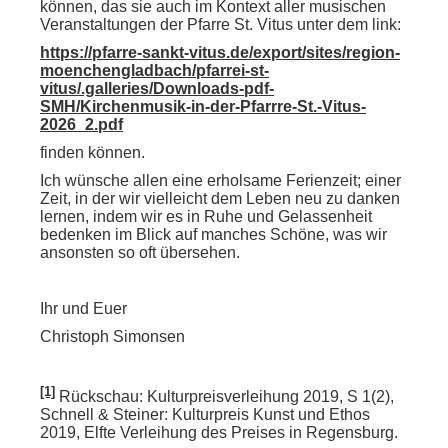
können, das sie auch im Kontext aller musischen
Veranstaltungen der Pfarre St. Vitus unter dem link:
https://pfarre-sankt-vitus.de/export/sites/region-
moenchengladbach/pfarrei-st-
vitus/.galleries/Downloads-pdf-
SMH/Kirchenmusik-in-der-Pfarrre-St.-Vitus-
2026_2.pdf
finden können.
Ich wünsche allen eine erholsame Ferienzeit; einer
Zeit, in der wir vielleicht dem Leben neu zu danken
lernen, indem wir es in Ruhe und Gelassenheit
bedenken im Blick auf manches Schöne, was wir
ansonsten so oft übersehen.
Ihr und Euer
Christoph Simonsen
[1]
Rückschau: Kulturpreisverleihung 2019, S 1(2),
Schnell & Steiner: Kulturpreis Kunst und Ethos
2019, Elfte Verleihung des Preises in Regensburg.