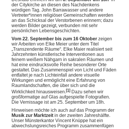
der Citykirche an diesen des Nachdenkens
würdigen Tag. John Barrawasser und andere
Vertreter*innen religiöser Gemeinschaften werden
an das Schicksal der Verstorbenen erinnern; dazu
werden Bilder gezeigt, verbunden mit sehr
persönlichen Lebensgeschichten.
Vom 22. September bis zum 16 Oktober
zeigen
wir Arbeiten von Elke Meier unter dem Titel
„Transzendente Räume“. Elke Maier realisiert seit
Jahrzehnten künstlerische Interventionen aus
feinem weißem Nähgarn in sakralen Räumen und
hat eine eindrucksvolle Reihe besonderer Orte
gestaltet. Das Zusammenspiel von Licht und Fäden
entfaltet je nach Lichteinfall andere visuelle
Wirkungen und ermöglicht eine Erfahrung von
Raumlandschaften, die über sich und die
[1]
Wirklichkeit hinausweisen.
Dazu sehen wir
großformatige auf Glas aufgespielte Fotografien.
Die Vernissage ist am 25. September um 18h.
Hinweisen möchte ich auch auf das Programm der
Musik zur Marktzeit
in der zweiten Jahreshälfte.
Unser Münsterkantor Vincent Knüppe hat ein
abwechslungsreiches Programm zusammenfügen