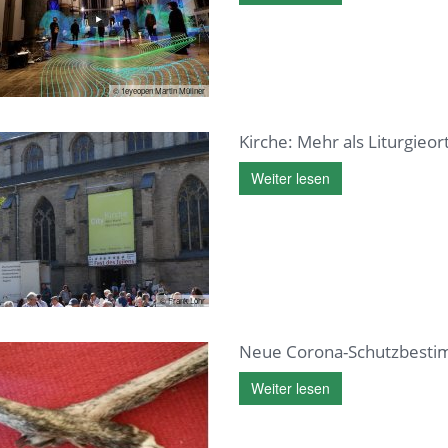
© 1eyeopen Martin Müllner
Kirche: Mehr als Liturgieor
Weiter lesen
© Frank Löhr
Neue Corona-Schutzbest
Weiter lesen