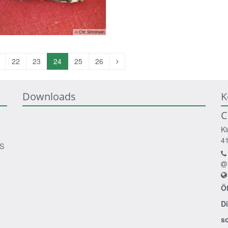
© Chr. Simonsen
orherige
Nächste
22
23
24
25
26
eite
Seite
Downloads
K
C
Ki
4
HS
Ö
D
s